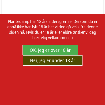
Plantedamp har 18 års aldersgrense. Dersom du er
ennå ikke har fylt 18 år ber vi deg gå vekk fra denne
siden nå. Hvis du er 18 år eller eldre ønsker vi deg
hjertelig velkommen. :)
OK, Jeg er over 18 år
Nei, Jeg er under 18 år
Cvault Twist -Stainless Steel Storage
Holder X-Small 7g
Cvault beholder i lommestørrelse.