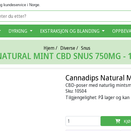
g kundeservice i Norge.
DYRKING
EKSTRAKSJON OG BLANDING
OPPBEV
Hjem
/
Diverse
/
Snus
ATURAL MINT CBD SNUS 750MG - 
Cannadips Natural M
CBD-poser med naturlig mintsma
Sku:
10504
Tilgjengelighet:
På lager og kan
KJØ