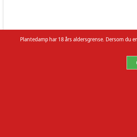
Plantedamp har 18 års aldersgrense. Dersom du er enn
Oversikt
CBD-poser med naturlig mintsmak som kombinerer en velbalans