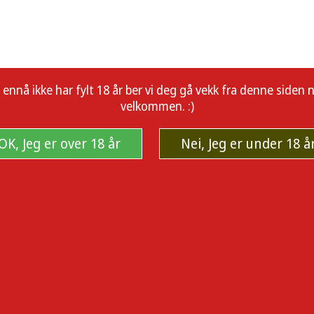
å ikke har fylt 18 år ber vi deg gå vekk fra denne siden nå.
velkommen. :)
OK, Jeg er over 18 år
Nei, Jeg er under 18 å
ert blanding av søt og frisk mynte.