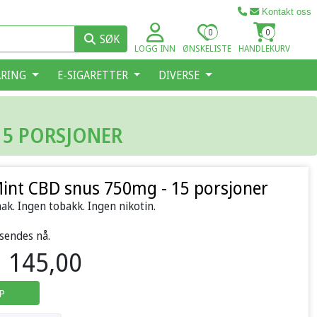
Kontakt oss
0
0
SØK
LOGG INN
ØNSKELISTE
HANDLEKURV
ARING
E-SIGARETTER
DIVERSE
15 PORSJONER
int CBD snus 750mg - 15 porsjoner
k. Ingen tobakk. Ingen nikotin.
 sendes nå.
145,00
P