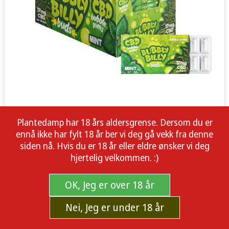
Plantedamp har 18 års aldersgrense. Dersom du er
ennå ikke har fylt 18 år ber vi deg gå vekk fra denne
siden nå. Hvis du er 18 år eller eldre ønsker vi deg
hjertelig velkommen. :)
OK, Jeg er over 18 år
Nei, Jeg er under 18 år