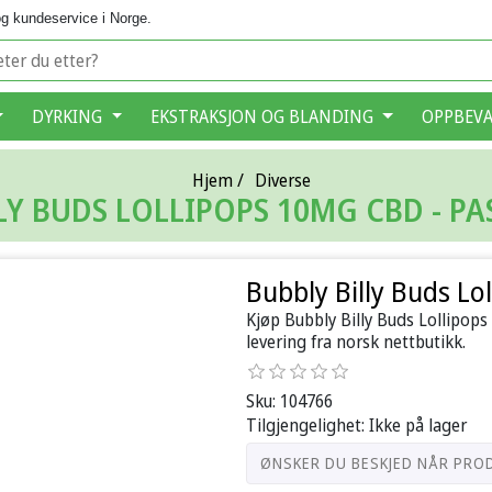
g kundeservice i Norge.
DYRKING
EKSTRAKSJON OG BLANDING
OPPBEV
Hjem
/
Diverse
LY BUDS LOLLIPOPS 10MG CBD - PA
Bubbly Billy Buds Lo
Kjøp Bubbly Billy Buds Lollipops
levering fra norsk nettbutikk.
Sku:
104766
Tilgjengelighet:
Ikke på lager
ØNSKER DU BESKJED NÅR PRO