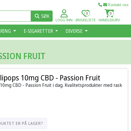
Kontakt oss
0
0
SØK
LOGG INN
ØNSKELISTE
HANDLEKURV
ARING
E-SIGARETTER
DIVERSE
SSION FRUIT
llipops 10mg CBD - Passion Fruit
 10mg CBD - Passion Fruit i dag. Kvalitetsprodukter med rask
DUKTET ER PÅ LAGER?