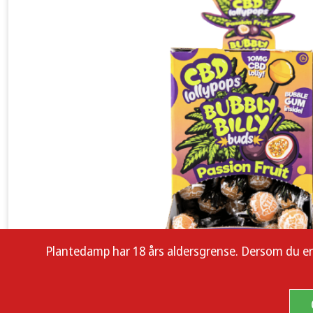
Plantedamp har 18 års aldersgrense. Dersom du er enn