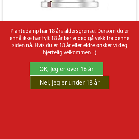
Plantedamp har 18 års aldersgrense. Dersom du er
ennå ikke har fylt 18 år ber vi deg gå vekk fra denne
siden nå. Hvis du er 18 år eller eldre ønsker vi deg
hjertelig velkommen. :)
OK, Jeg er over 18 år
Nei, Jeg er under 18 år
Voopoo PnP-VM1 Mesh Coil Vinci
0.3ohm 5pk
Kjøp Voopoo PnP-VM1 Mesh Coil Vinci 0.3ohm 5pk i dag.
Naturlige ingredienser og høy kvalitet for ditt velvære.