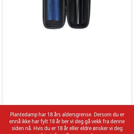
Plantedamp har 18 års aldersgrense. Dersom du er
ennå ikke har fylt 18 år ber vi deg gå vekk fra denne
siden nå. Hvis du er 18 år eller eldre ønsker vi deg