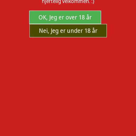
hjertelig velkommen. :)
OK, Jeg er over 18 år
Nei, Jeg er under 18 år
Storm Carry Case
Bærevæske for fordampere.
Produsent:
STORM
Sku:
st-822
Tilgjengelighet:
På lager og kan sendes nå.
120,00
KJØP
LEGG TIL I ØNSKELISTE
TIPS EN VENN