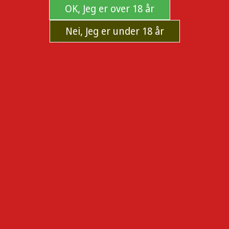
OK, Jeg er over 18 år
Nei, Jeg er under 18 år
Smoking Blue King Size rullepapir
m/filter, 33 papir
Kjøp Smoking Blue King Size rullepapir m/filter, 33 papir i
dag. Kvalitetsprodukter med rask levering fra norsk
nettbutikk.
Produsent:
SMOKING
Sku:
104747
Tilgjengelighet:
På lager og kan sendes nå.
50,00