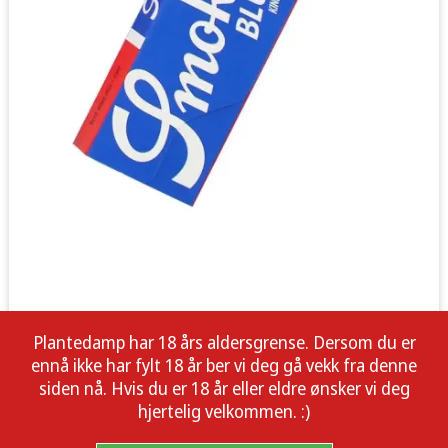
Plantedamp har 18 års aldersgrense. Dersom du er
ennå ikke har fylt 18 år ber vi deg gå vekk fra denne
siden nå. Hvis du er 18 år eller eldre ønsker vi deg
hjertelig velkommen. :)