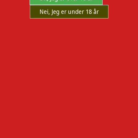
Nei, Jeg er under 18 år
Silicone Water Tool Adapter for XMax
V3 Pro
Adapter i silikon for XMax V3 Pro - Passer på nesten alle
bubblere mellom 14mm og 18mm.
Produsent:
XMAX/XVAPE
Sku:
xm-2302
Tilgjengelighet:
På lager og kan sendes nå.
85,00
KJØP
LEGG TIL I ØNSKELISTE
TIPS EN VENN