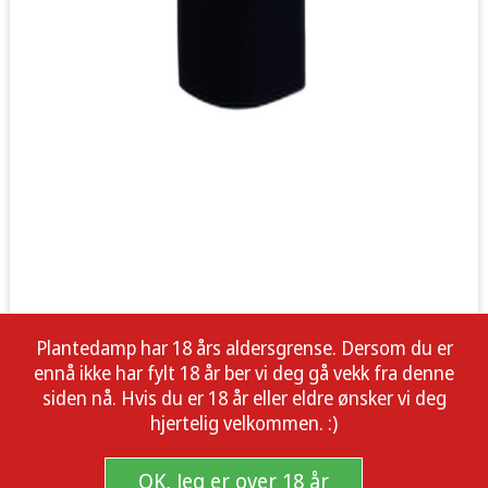
Plantedamp har 18 års aldersgrense. Dersom du er
ennå ikke har fylt 18 år ber vi deg gå vekk fra denne
siden nå. Hvis du er 18 år eller eldre ønsker vi deg
hjertelig velkommen. :)
OK, Jeg er over 18 år