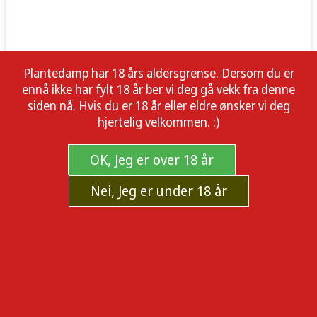
Plantedamp har 18 års aldersgrense. Dersom du er
ennå ikke har fylt 18 år ber vi deg gå vekk fra denne
siden nå. Hvis du er 18 år eller eldre ønsker vi deg
hjertelig velkommen. :)
OK, Jeg er over 18 år
Nei, Jeg er under 18 år
Puffco PEAK Pro 3D Chamber
Kjøp Puffco PEAK Pro 3D Chamber i dag. Kvalitetsprodukter
med rask levering fra norsk nettbutikk.