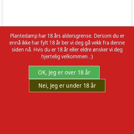
Plantedamp har 18 års aldersgrense. Dersom du er
ennå ikke har fylt 18 år ber vi deg gå vekk fra denne
siden nå. Hvis du er 18 år eller eldre ønsker vi deg
hjertelig velkommen. :)
OK, Jeg er over 18 år
Nei, Jeg er under 18 år
Plant Success - Great White Premium
Mycorrhizae 28.3g | Mycorrhiza