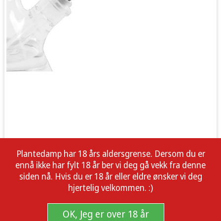
Plantedamp har 18 års aldersgrense. Dersom du er
ennå ikke har fylt 18 år ber vi deg gå vekk fra denne
siden nå. Hvis du er 18 år eller eldre ønsker vi deg
hjertelig velkommen. :)
OK, Jeg er over 18 år