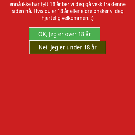
ennå ikke har fylt 18 år ber vi deg gå vekk fra denne
siden nå. Hvis du er 18 år eller eldre ønsker vi deg
hjertelig velkommen. :)
OK, Jeg er over 18 år
Nei, Jeg er under 18 år
OZO Secret Stash Scrunchy hårstrikk -
Sort
Kombinert hårstrikk og oppbevaring. :)
Sku:
552316-2
Tilgjengelighet:
På lager og kan sendes nå.
250,00