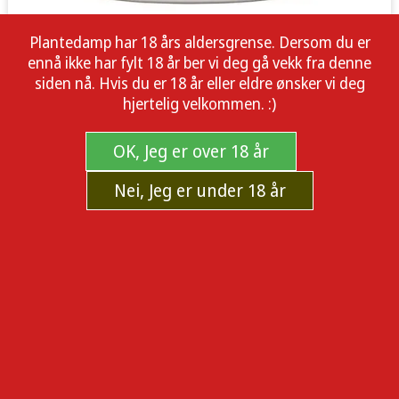
Plantedamp har 18 års aldersgrense. Dersom du er
ennå ikke har fylt 18 år ber vi deg gå vekk fra denne
siden nå. Hvis du er 18 år eller eldre ønsker vi deg
hjertelig velkommen. :)
OK, Jeg er over 18 år
Nei, Jeg er under 18 år
ONA Fruit Fusion Gel 500ml - odor
neutraliser
ONA Fruit Fusion 500ml scent neutralizing gel
Produsent:
ONA
Sku:
101702