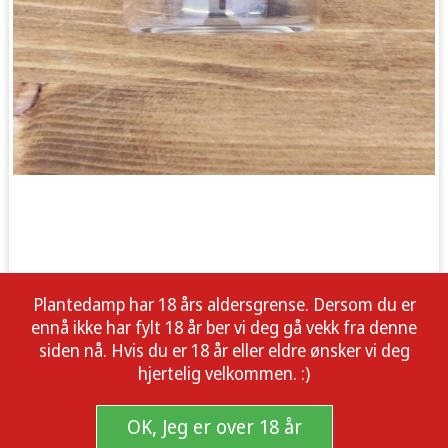
Plantedamp har 18 års aldersgrense. Dersom du er
ennå ikke har fylt 18 år ber vi deg gå vekk fra denne
siden nå. Hvis du er 18 år eller eldre ønsker vi deg
hjertelig velkommen. :)
OK, Jeg er over 18 år