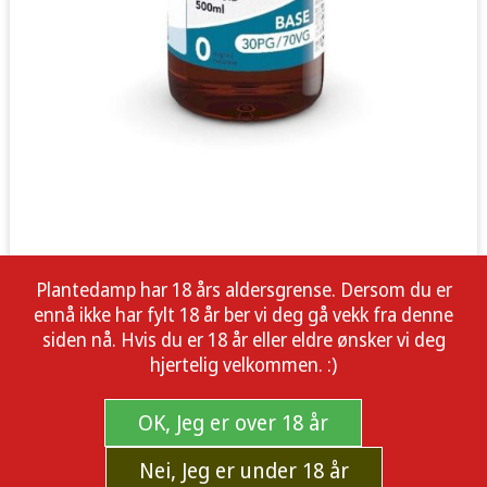
Plantedamp har 18 års aldersgrense. Dersom du er
ennå ikke har fylt 18 år ber vi deg gå vekk fra denne
siden nå. Hvis du er 18 år eller eldre ønsker vi deg
hjertelig velkommen. :)
OK, Jeg er over 18 år
Nei, Jeg er under 18 år