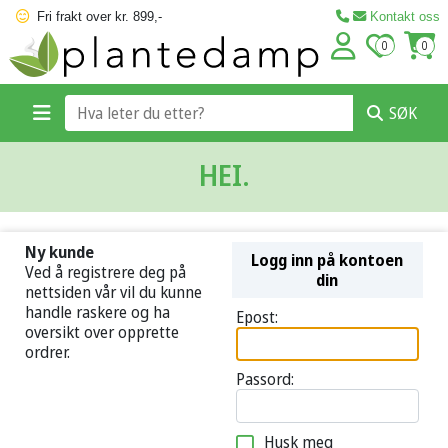
Fri frakt over kr. 899,-
Kontakt oss
0
0
SØK
HEI.
Ny kunde
Logg inn på kontoen
Ved å registrere deg på
din
nettsiden vår vil du kunne
handle raskere og ha
Epost:
oversikt over opprette
ordrer.
Passord:
Husk meg