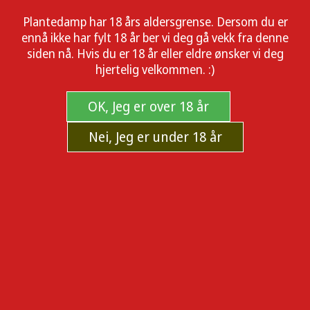
Glemt passord?
Plantedamp har 18 års aldersgrense. Dersom du er
ennå ikke har fylt 18 år ber vi deg gå vekk fra denne
LOGG INN
REGISTRER DEG HER
siden nå. Hvis du er 18 år eller eldre ønsker vi deg
hjertelig velkommen. :)
OK, Jeg er over 18 år
Informasjon
Min konto
Nei, Jeg er under 18 år
Frakt og retur
Min konto
Personvern
Ordrer
Salgsbetingelser
Adresser
Om oss
Handlekurv
Kontakt oss
Ønskeliste
© 2026 plantedamp.no.
Powered by
nopCommerce