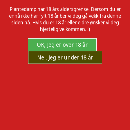
Glemt passord?
Plantedamp har 18 års aldersgrense. Dersom du er
ennå ikke har fylt 18 år ber vi deg gå vekk fra denne
LOGG INN
REGISTRER DEG HER
siden nå. Hvis du er 18 år eller eldre ønsker vi deg
hjertelig velkommen. :)
OK, Jeg er over 18 år
Informasjon
Min konto
Nei, Jeg er under 18 år
Frakt og retur
Min konto
Personvern
Ordrer
Salgsbetingelser
Adresser
Om oss
Handlekurv
Kontakt oss
Ønskeliste
© 2026 plantedamp.no.
Powered by
nopCommerce