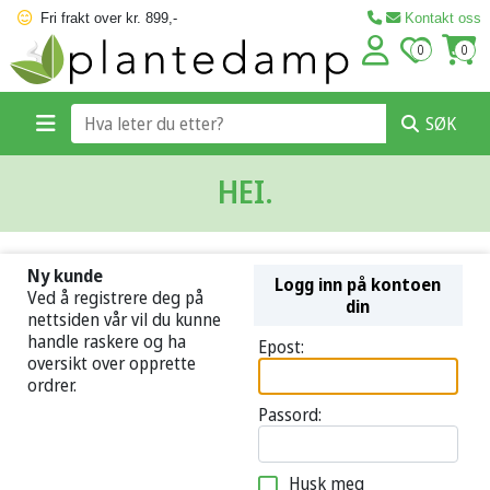
Fri frakt over kr. 899,-
Kontakt oss
0
0
SØK
HEI.
Ny kunde
Logg inn på kontoen
Ved å registrere deg på
din
nettsiden vår vil du kunne
handle raskere og ha
Epost:
oversikt over opprette
ordrer.
Passord:
Husk meg