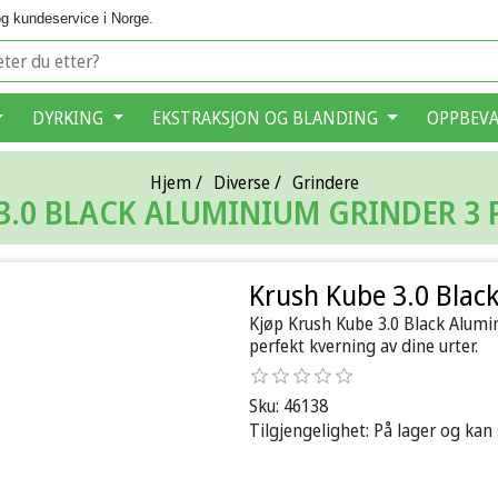
g kundeservice i Norge.
DYRKING
EKSTRAKSJON OG BLANDING
OPPBEV
Hjem
/
Diverse
/
Grindere
3.0 BLACK ALUMINIUM GRINDER 3 
Krush Kube 3.0 Blac
Kjøp Krush Kube 3.0 Black Alumin
perfekt kverning av dine urter.
Sku:
46138
Tilgjengelighet:
På lager og kan