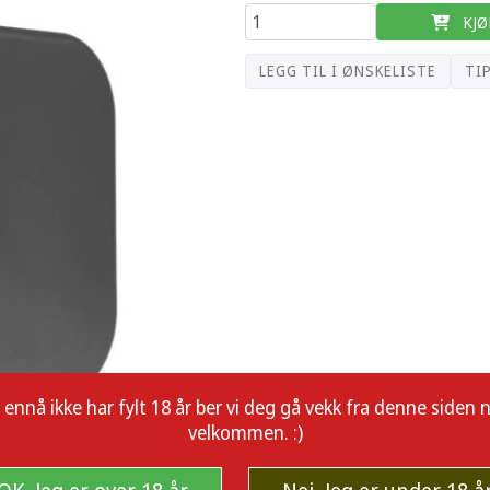
KJØ
LEGG TIL I ØNSKELISTE
TI
å ikke har fylt 18 år ber vi deg gå vekk fra denne siden nå.
velkommen. :)