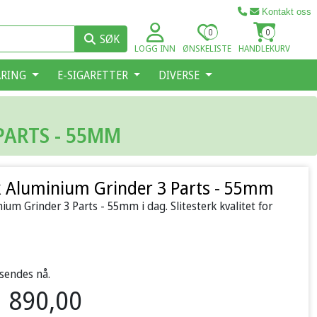
Kontakt oss
0
0
SØK
LOGG INN
ØNSKELISTE
HANDLEKURV
ARING
E-SIGARETTER
DIVERSE
PARTS - 55MM
k Aluminium Grinder 3 Parts - 55mm
ium Grinder 3 Parts - 55mm i dag. Slitesterk kvalitet for
 sendes nå.
890,00