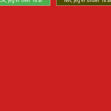
OK, Jeg er over 18 år
Nei, Jeg er under 18 å
DER SOM KJØPTE DENNE VAREN KJØPTE 