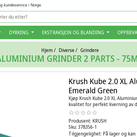
g kundeservice i Norge.
DYRKING
EKSTRAKSJON OG BLANDING
OPPBEV
Hjem
/
Diverse
/
Grindere
 ALUMINIUM GRINDER 2 PARTS - 75
Krush Kube 2.0 XL A
Emerald Green
Kjøp Krush Kube 2.0 XL Aluminiu
kvalitet for perfekt kverning av d
Produsent:
KRUSH
Sku:
378356-1
Tilgjengelighet:
På lager og kan