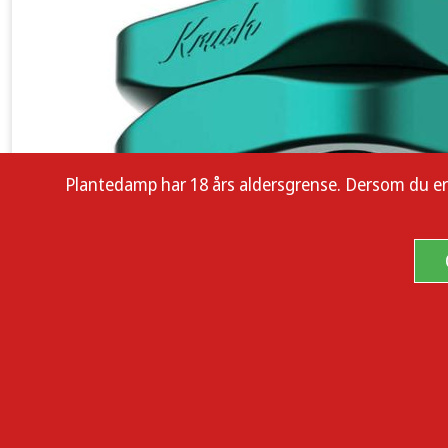
Plantedamp har 18 års aldersgrense. Dersom du er enn