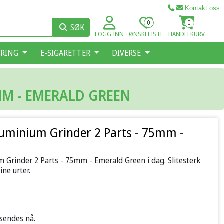
Kontakt oss
0
0
SØK
LOGG INN
ØNSKELISTE
HANDLEKURV
ARING
E-SIGARETTER
DIVERSE
MM - EMERALD GREEN
luminium Grinder 2 Parts - 75mm -
m Grinder 2 Parts - 75mm - Emerald Green i dag. Slitesterk
ine urter.
 sendes nå.