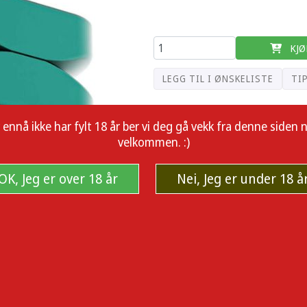
KJØ
LEGG TIL I ØNSKELISTE
TI
å ikke har fylt 18 år ber vi deg gå vekk fra denne siden nå.
velkommen. :)
OK, Jeg er over 18 år
Nei, Jeg er under 18 å