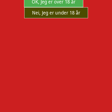
OK, Jeg er over 18 år
Nei, Jeg er under 18 år
Kloster ryllik te løsvekt 80 g
Ryllik er en av de beste kvinneurtene.
Produsent:
KLOSTER
Sku:
103191
Tilgjengelighet:
På lager og kan sendes nå.
79,00
KJØP
LEGG TIL I ØNSKELISTE
TIPS EN VENN