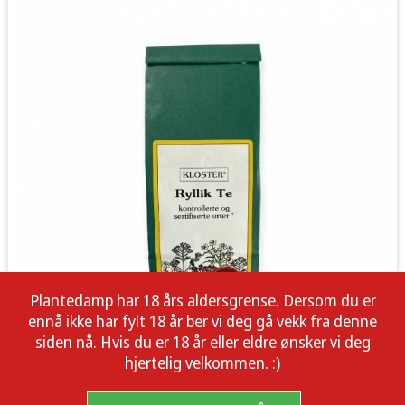
Plantedamp har 18 års aldersgrense. Dersom du er
ennå ikke har fylt 18 år ber vi deg gå vekk fra denne
siden nå. Hvis du er 18 år eller eldre ønsker vi deg
hjertelig velkommen. :)