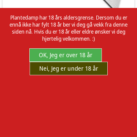
Plantedamp har 18 års aldersgrense. Dersom du er
ennå ikke har fylt 18 år ber vi deg gå vekk fra denne
siden nå. Hvis du er 18 år eller eldre ønsker vi deg
hjertelig velkommen. :)
OK, Jeg er over 18 år
Nei, Jeg er under 18 år
GT STAINLESS STEEL SCALPEL BLADE
4CM
Kjøp GT STAINLESS STEEL SCALPEL BLADE 4CM i dag.
Kvalitetsprodukter med rask levering fra norsk nettbutikk.
Produsent:
GT