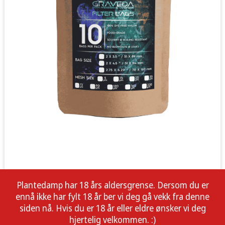
Plantedamp har 18 års aldersgrense. Dersom du er
ennå ikke har fylt 18 år ber vi deg gå vekk fra denne
siden nå. Hvis du er 18 år eller eldre ønsker vi deg
hjertelig velkommen. :)