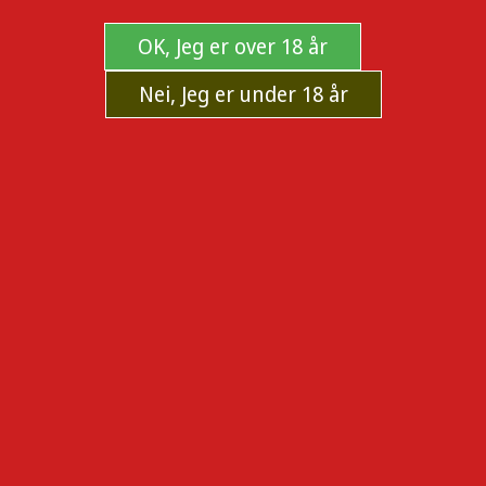
OK, Jeg er over 18 år
Nei, Jeg er under 18 år
GRAVEDA Rosin Bag Filter Bags 160µ
70x160mm - 10 poser
Kjøp GRAVEDA Rosin Bag Filter Bags 160µ 70x160mm - 10
poser i dag. Trygg og diskré oppbevaring som bevarer
ferskheten.
Produsent:
GRAVEDA
Sku:
104736
Tilgjengelighet:
Ikke på lager
ØNSKER DU BESKJED NÅR PRODUKTET ER PÅ LAGER?