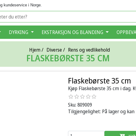
g kundeservice i Norge.
DYRKING
EKSTRAKSJON OG BLANDING
OPPBEV
Hjem
/
Diverse
/
Rens og vedlikehold
FLASKEBØRSTE 35 CM
Flaskebørste 35 cm
Kjøp Flaskebørste 35 cm i dag. K
Sku:
809009
Tilgjengelighet:
På lager og kan
KJØ