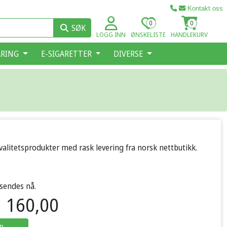
Kontakt oss
0
0
SØK
LOGG INN
ØNSKELISTE
HANDLEKURV
ARING
E-SIGARETTER
DIVERSE
valitetsprodukter med rask levering fra norsk nettbutikk.
 sendes nå.
160,00
P