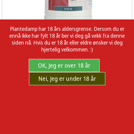
Plantedamp har 18 års aldersgrense. Dersom du er
ennå ikke har fylt 18 år ber vi deg gå vekk fra denne
siden nå. Hvis du er 18 år eller eldre ønsker vi deg
hjertelig velkommen. :)
OK, Jeg er over 18 år
Nei, Jeg er under 18 år
Fertilizer Canna MONO Iron Fe 0.1% 1l
Canna Mono Fe - iron has a number of important functions
in the overall metabolism of the plant, plays a major role in
photosynthesis and a large role in the chlorophyll
production. Iron has a large impact on physiological