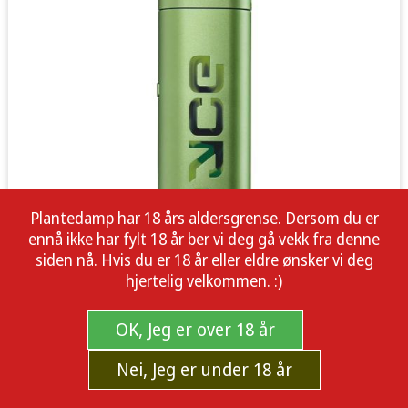
Plantedamp har 18 års aldersgrense. Dersom du er
ennå ikke har fylt 18 år ber vi deg gå vekk fra denne
siden nå. Hvis du er 18 år eller eldre ønsker vi deg
hjertelig velkommen. :)
OK, Jeg er over 18 år
Nei, Jeg er under 18 år