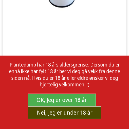
Plantedamp har 18 års aldersgrense. Dersom du er
ennå ikke har fylt 18 år ber vi deg gå vekk fra denne
siden nå. Hvis du er 18 år eller eldre ønsker vi deg
hjertelig velkommen. :)
OK, Jeg er over 18 år
Nei, Jeg er under 18 år