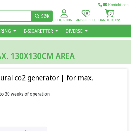
Kontakt oss
0
0
SØK
LOGG INN
ØNSKELISTE
HANDLEKURV
ARING
E-SIGARETTER
DIVERSE
AX. 130X130CM AREA
ural co2 generator | for max.
 to 30 weeks of operation