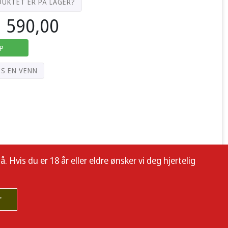
DUKTET ER PÅ LAGER?
590,00
P
PS EN VENN
 Hvis du er 18 år eller eldre ønsker vi deg hjertelig
r