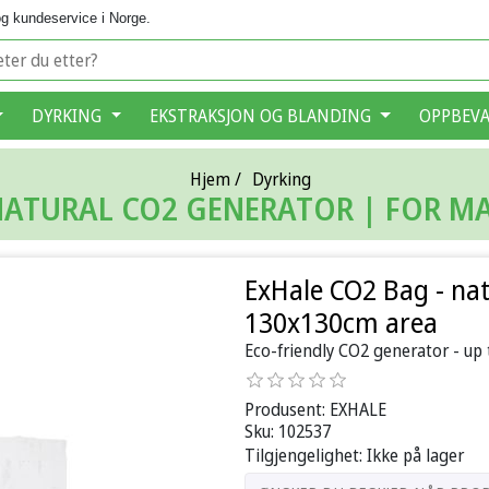
g kundeservice i Norge.
DYRKING
EKSTRAKSJON OG BLANDING
OPPBEV
Hjem
/
Dyrking
NATURAL CO2 GENERATOR | FOR M
ExHale CO2 Bag - nat
130x130cm area
Eco-friendly CO2 generator - up
Produsent:
EXHALE
Sku:
102537
Tilgjengelighet:
Ikke på lager