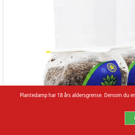
Plantedamp har 18 års aldersgrense. Dersom du er enn