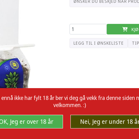
ØNSKER DU BESKJED NÅR PRO
KJØ
LEGG TIL I ØNSKELISTE
TI
å ikke har fylt 18 år ber vi deg gå vekk fra denne siden nå.
velkommen. :)
OK, Jeg er over 18 år
Nei, Jeg er under 18 å