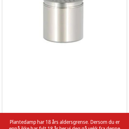
Plantedamp har 18 års aldersgrense. Dersom du er
ennå ikke har fylt 18 år ber vi deg gå vekk fra denne