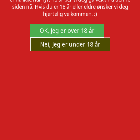
siden nå. Hvis du er 18 år eller eldre ønsker vi deg
hjertelig velkommen. :)
OK, Jeg er over 18 år
Nei, Jeg er under 18 år
5 stk doseringskapsler for XMax V3
Pro - inkl. oppbevaringstube
Kjøp 5 stk doseringskapsler for XMax V3 Pro - inkl.
oppbevaringstube i dag. Trygg og diskré oppbevaring som
bevarer ferskheten.