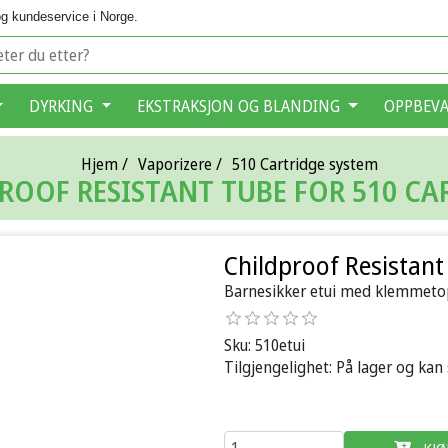
g kundeservice i Norge.
DYRKING
EKSTRAKSJON OG BLANDING
OPPBEV
Hjem
/
Vaporizere
/
510 Cartridge system
ROOF RESISTANT TUBE FOR 510 CA
Childproof Resistant
Barnesikker etui med klemmetop
Sku:
510etui
Tilgjengelighet:
På lager og kan
KJØ