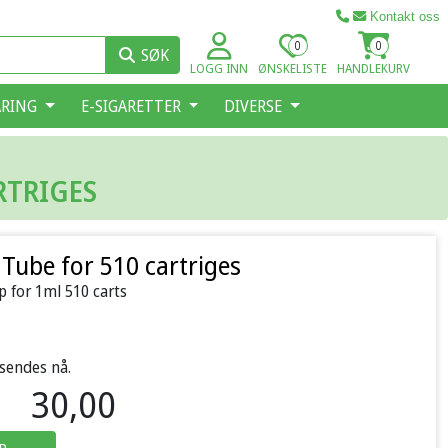
Kontakt oss
0
0
SØK
LOGG INN
ØNSKELISTE
HANDLEKURV
ARING
E-SIGARETTER
DIVERSE
RTRIGES
 Tube for 510 cartriges
 for 1ml 510 carts
 sendes nå.
30,00
P