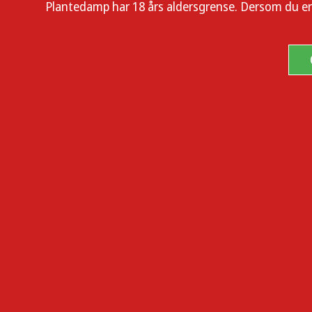
Plantedamp har 18 års aldersgrense. Dersom du er enn
CCELL
CCELL
har revolusjonert vaping av tykke oljer og destillater. 
null brentsmak – selv med ekstremt tyktflytende ekstrakter. Vi 