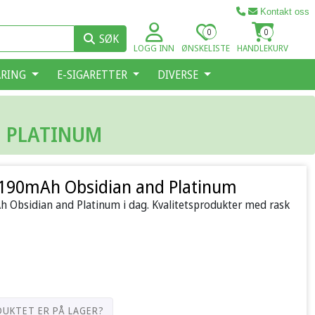
Kontakt oss
0
0
SØK
LOGG INN
ØNSKELISTE
HANDLEKURV
ARING
E-SIGARETTER
DIVERSE
D PLATINUM
1190mAh Obsidian and Platinum
h Obsidian and Platinum i dag. Kvalitetsprodukter med rask
DUKTET ER PÅ LAGER?