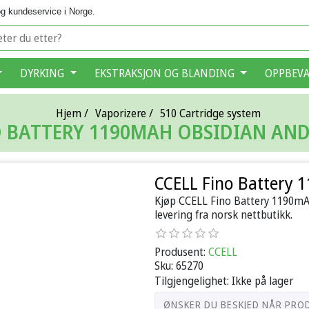
g kundeservice i Norge.
DYRKING
EKSTRAKSJON OG BLANDING
OPPBEV
Hjem
/
Vaporizere
/
510 Cartridge system
O BATTERY 1190MAH OBSIDIAN AN
CCELL Fino Battery 
Kjøp CCELL Fino Battery 1190mA
levering fra norsk nettbutikk.
Produsent:
CCELL
Sku:
65270
Tilgjengelighet:
Ikke på lager
ØNSKER DU BESKJED NÅR PRO