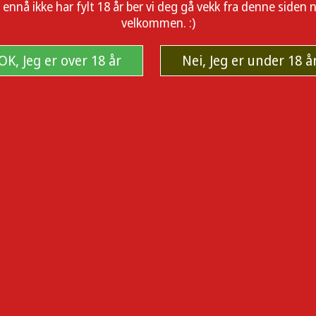
å ikke har fylt 18 år ber vi deg gå vekk fra denne siden nå.
velkommen. :)
OK, Jeg er over 18 år
Nei, Jeg er under 18 å
Ved å erstatte tradisjonelle bomulls-coiler med porøse keramiske varm
fører blant annet deres legendariske, knappeløse 510-batterier som
CCE