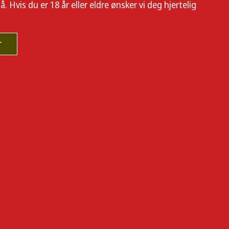
 Hvis du er 18 år eller eldre ønsker vi deg hjertelig
r
eelementer, leverer CCELL enorme dampskyer, fantastisk smak, og
LL Silo
og
CCELL Palm
.