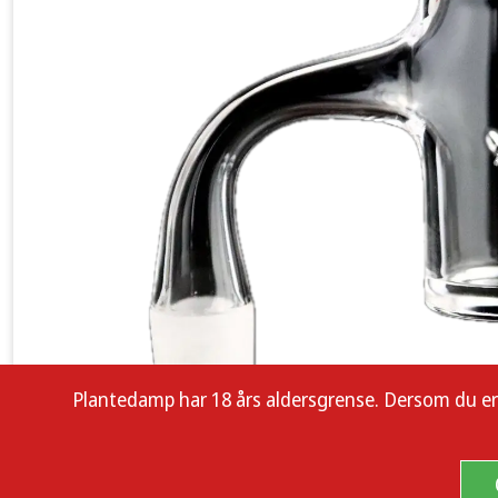
Plantedamp har 18 års aldersgrense. Dersom du er enn