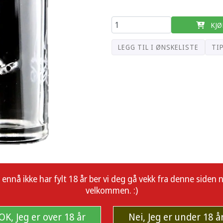
KJØ
LEGG TIL I ØNSKELISTE
TI
å ikke har fylt 18 år ber vi deg gå vekk fra denne siden nå.
velkommen. :)
OK, Jeg er over 18 år
Nei, Jeg er under 18 å