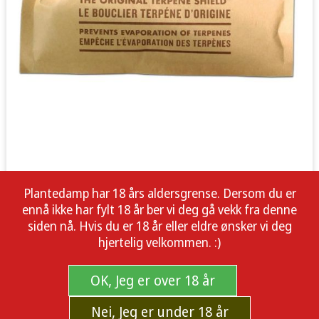
Plantedamp har 18 års aldersgrense. Dersom du er
ennå ikke har fylt 18 år ber vi deg gå vekk fra denne
siden nå. Hvis du er 18 år eller eldre ønsker vi deg
hjertelig velkommen. :)
OK, Jeg er over 18 år
Nei, Jeg er under 18 år