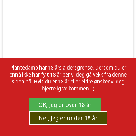
Plantedamp har 18 års aldersgrense. Dersom du er
ennå ikke har fylt 18 år ber vi deg gå vekk fra denne
siden nå. Hvis du er 18 år eller eldre ønsker vi deg
hjertelig velkommen. :)
OK, Jeg er over 18 år
Nei, Jeg er under 18 år